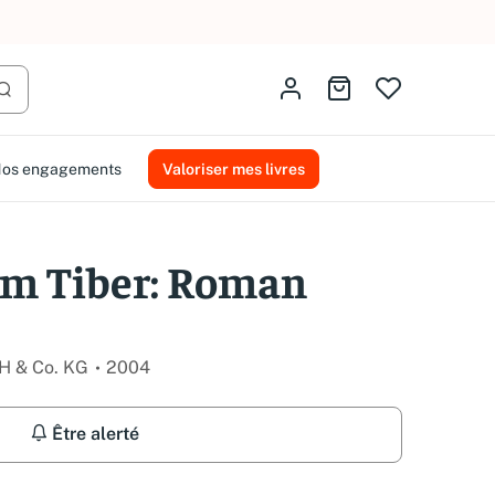
AMMAREAL.
Identifiez-vous
Aller au panier
Lancer la recherche
os engagements
Valoriser mes livres
am Tiber: Roman
H & Co. KG
2004
Être alerté