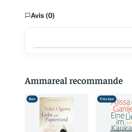
Avis (0)
Ammareal recommande
Bon
Très bon