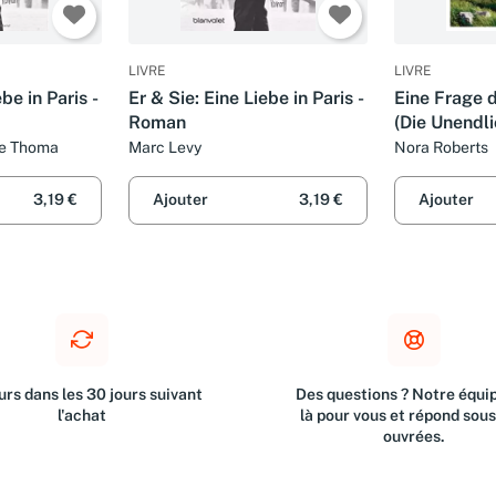
LIVRE
LIVRE
be in Paris -
Er & Sie: Eine Liebe in Paris -
Eine Frage 
Roman
(Die Unendli
Band 2)
ie Thoma
Marc Levy
Nora Roberts
3,19 €
Ajouter
3,19 €
Ajouter
rs dans les 30 jours suivant
Des questions ? Notre équip
l'achat
là pour vous et répond sou
ouvrées.