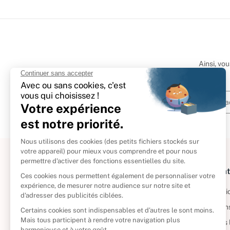
Ainsi, vo
À propos
Informat
Politique de retour
Informatio
Reprendre vos livres
Condition
Qui sommes-nous ?
Mentions 