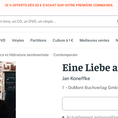
, DES POINTS, DES RÉCOMPENSES :
REJOIGNEZ GRATUITEMENT LE CLUB 
DVD
Vinyles
Partitions
Culture à 1 €
Meilleures ventes
N
e et littérature sentimentale
Contemporain
Eine Liebe 
Jan Koneffke
1
DuMont Buchverlag Gmb
Actuellement indisponible