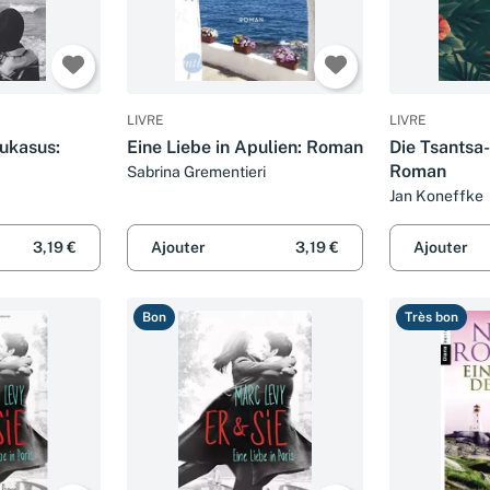
LIVRE
LIVRE
aukasus:
Eine Liebe in Apulien: Roman
Die Tsantsa
Roman
Sabrina Grementieri
Jan Koneffke
3,19 €
Ajouter
3,19 €
Ajouter
Bon
Très bon