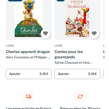
Très bon
Bon
B
LIVRE
LIVRE
LIV
Charles apprenti dragon
Contes pour les
Le 
gourmands
Alex Cousseau et Philippe-
Syl
henri Turin
Sylvie Chausse et Irina
Karlukovska
Ajouter
3,19 €
Ajouter
3,19 €
A