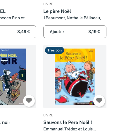
LIVRE
OEL
Le père Noël
becca Finn et
J Beaumont, Nathalie Bélineau,
ton-sharp
Nadia Berkane et Alexis Nesme
3,49 €
Ajouter
3,19 €
Très bon
LIVRE
 noir
Sauvons le Père Noël !
Emmanuel Trédez et Louis