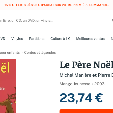
, DES POINTS, DES RÉCOMPENSES :
REJOIGNEZ GRATUITEMENT LE CLUB 
DVD
Vinyles
Partitions
Culture à 1 €
Meilleures ventes
N
 pour enfants
Contes et légendes
Le Père Noë
Michel Manière
et
Pierre
Mango Jeunesse
2003
23,74 €