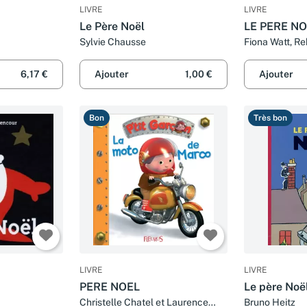
LIVRE
LIVRE
Le Père Noël
LE PERE N
Sylvie Chausse
Fiona Watt, Re
Lorraine Beur
6,17 €
Ajouter
1,00 €
Ajouter
Bon
Très bon
LIVRE
LIVRE
PERE NOEL
Le père Noël
Christelle Chatel et Laurence
Bruno Heitz