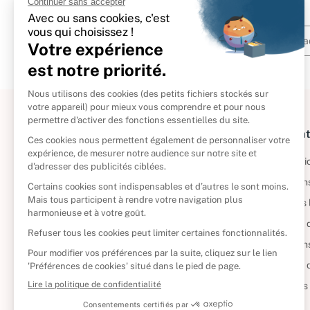
À propos
Informat
Politique de retour
Informatio
Reprendre vos livres
Condition
Qui sommes-nous ?
Mentions 
Foire aux questions
Politique 
Nos engagements
Condition
CD d'occasion
Politique
DVD d'occasion
Gérer vos
Livres d’occasion