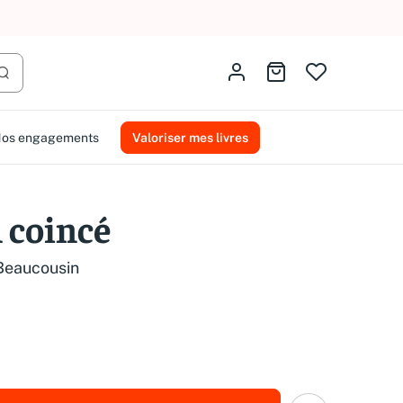
AMMAREAL.
Identifiez-vous
Aller au panier
Lancer la recherche
os engagements
Valoriser mes livres
l coincé
 Beaucousin