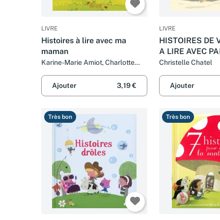
LIVRE
LIVRE
Histoires à lire avec ma
HISTOIRES DE
maman
A LIRE AVEC PA
MAMAN
Karine-Marie Amiot, Charlotte
Christelle Chatel
Grossetête, Delphine Loez,
Christelle Chatel et Collectif
Ajouter
3,19 €
Ajouter
Très bon
Très bon