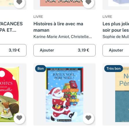
LIVRE
LIVRE
 VACANCES
Histoires à lire avec ma
Les plus joli
PA ET
maman
soir pour les
Karine-Marie Amiot, Christelle
Sophie de Mul
Chatel et Charlotte Grossetête
Grossetête, Ch
Pascale Hédel
3,19 €
Ajouter
3,19 €
Ajouter
Bon
Très bon