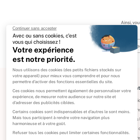
Ainsi, vo
À propos
Informat
Politique de retour
Informatio
Reprendre vos livres
Condition
Qui sommes-nous ?
Mentions 
Foire aux questions
Politique 
Nos engagements
Condition