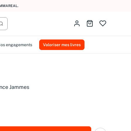
AMMAREAL.
Identifiez-vous
Aller au panier
Lancer la recherche
os engagements
Valoriser mes livres
ence Jammes