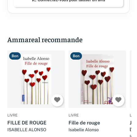
Connectez-vous pour laisser un avis
Ammareal recommande
Bon
Bon
B
LIVRE
LIVRE
LIV
FILLE DE ROUGE
Fille de rouge
Je 
l'a
ISABELLE ALONSO
Isabelle Alonso