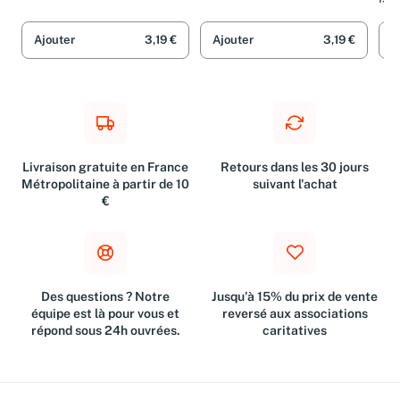
Isa
Ajouter
3,19 €
Ajouter
3,19 €
A
Livraison gratuite en France
Retours dans les 30 jours
Métropolitaine à partir de 10
suivant l'achat
€
Des questions ? Notre
Jusqu'à 15% du prix de vente
équipe est là pour vous et
reversé aux associations
répond sous 24h ouvrées.
caritatives