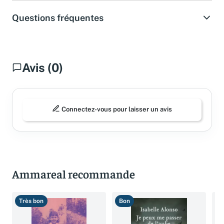
Questions fréquentes
Avis (0)
Connectez-vous pour laisser un avis
Ammareal recommande
Très bon
Bon
B