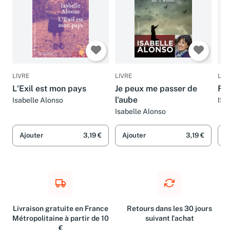
LIVRE
LIVRE
LIV
L'Exil est mon pays
Je peux me passer de
FI
l'aube
Isabelle Alonso
IS
Isabelle Alonso
Ajouter
3,19 €
Ajouter
3,19 €
A
Livraison gratuite en France
Retours dans les 30 jours
Métropolitaine à partir de 10
suivant l'achat