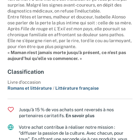
fait la mort d'une mère, c'est insidieux et ça vous prend par
surprise. Malgré les signes avant-coureurs, en dépit des
diagnostics médicaux, on refuse l'inéluctable.
Entre fêtes et larmes, malheur et douceur, Isabelle Alonso
ose parler de la perte la plus intime qui soit : celle de sa mère.
Après
Fille de rouge
et
L'Exil est mon pays
, elle poursuit sa
chronique familiale en affrontant sa douleur sans pathos.
Elle ne s'épargne rien et, par le rire, tord le cou au larmoyant,
pour n'en être que plus poignante.
« Maman n'est jamais morte jusqu'à présent, ce n'est pas
aujourd'hui qu'elle va commencer. »
Classification
Livre d'occasion
Romans et littérature
/
Littérature française
Jusqu'à 15 % de vos achats sont reversés à nos
partenaires caritatifs.
En savoir plus
Votre achat contribue à réaliser notre mission :
"diffuser la passion de la culture. Avec chacun, pour