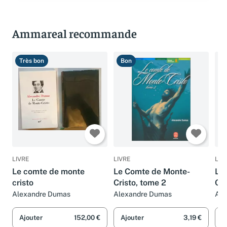
Ammareal recommande
Très bon
Bon
B
LIVRE
LIVRE
LIV
Le comte de monte
Le Comte de Monte-
Le
cristo
Cristo, tome 2
Cri
Alexandre Dumas
Alexandre Dumas
Ale
Ajouter
152,00 €
Ajouter
3,19 €
A