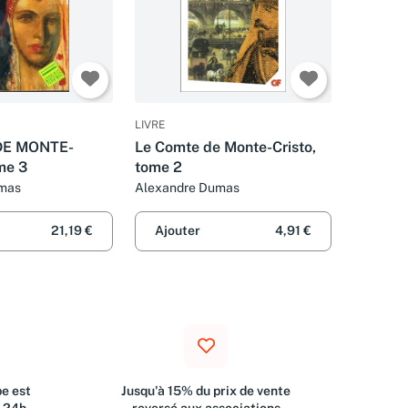
LIVRE
DE MONTE-
Le Comte de Monte-Cristo,
me 3
tome 2
mas
Alexandre Dumas
21,19 €
Ajouter
4,91 €
e est
Jusqu'à 15% du prix de vente