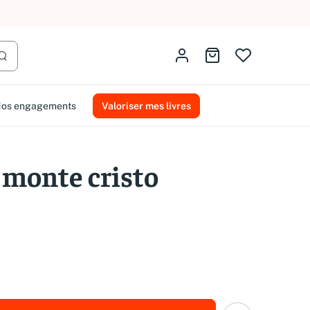
AMMAREAL.
Identifiez-vous
Aller au panier
Lancer la recherche
os engagements
Valoriser mes livres
 monte cristo