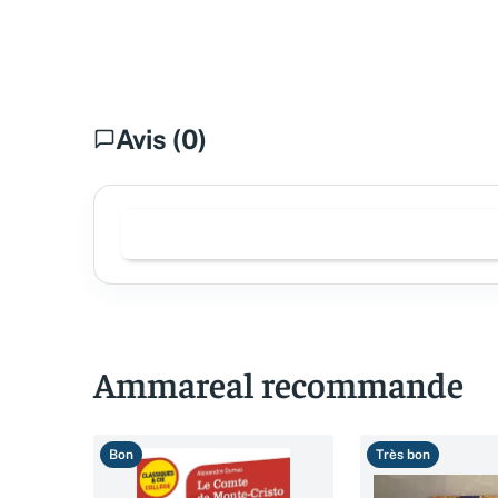
Avis (0)
Ammareal recommande
Bon
Très bon