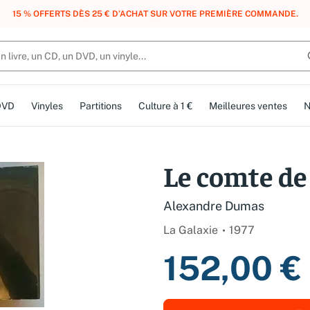
, DES POINTS, DES RÉCOMPENSES :
REJOIGNEZ GRATUITEMENT LE CLUB 
DVD
Vinyles
Partitions
Culture à 1 €
Meilleures ventes
N
Le comte de
Alexandre Dumas
La Galaxie
1977
152,00 €