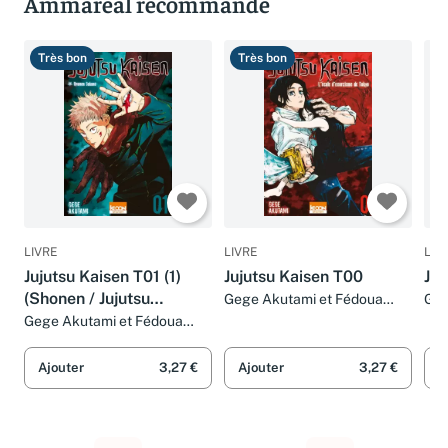
Ammareal recommande
Très bon
Très bon
T
LIVRE
LIVRE
LIV
Jujutsu Kaisen T01 (1)
Jujutsu Kaisen T00
Juj
(Shonen / Jujutsu
Gege Akutami et Fédoua
Geg
Lamodière
Lam
Kaisen), (français)
Gege Akutami et Fédoua
Lamodière
Ajouter
3,27 €
Ajouter
3,27 €
A