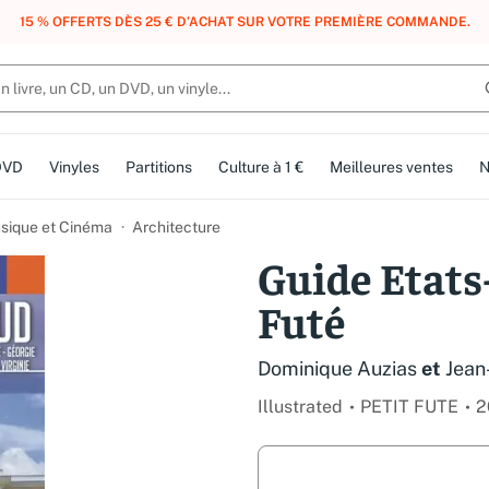
, DES POINTS, DES RÉCOMPENSES :
REJOIGNEZ GRATUITEMENT LE CLUB 
DVD
Vinyles
Partitions
Culture à 1 €
Meilleures ventes
N
usique et Cinéma
Architecture
Guide Etats
Futé
Dominique Auzias
et
Jean
Illustrated
PETIT FUTE
2