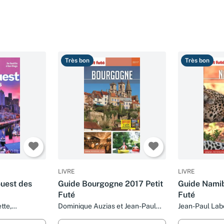
Très bon
Très bon
LIVRE
LIVRE
ouest des
Guide Bourgogne 2017 Petit
Guide Namib
Futé
Futé
tte,
Dominique Auzias et Jean-Paul
Jean-Paul Lab
 Collectif
Labourdette
Dominique Au