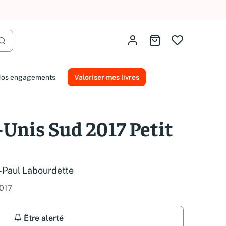
AMMAREAL.
Identifiez-vous
Aller au panier
Lancer la recherche
os engagements
Valoriser mes livres
-Unis Sud 2017 Petit
-Paul Labourdette
017
Être alerté