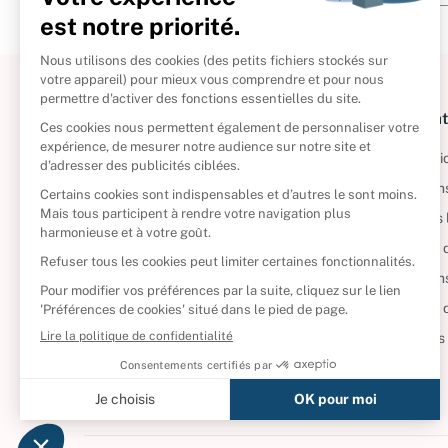
À propos
Informat
Politique de retour
Informatio
Reprendre vos livres
Condition
Qui sommes-nous ?
Mentions 
Foire aux questions
Politique 
Nos engagements
Condition
CD d'occasion
Politique
DVD d'occasion
Gérer vos
Livres d’occasion