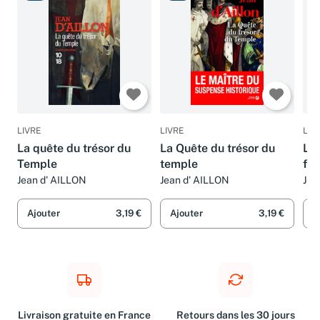
LIVRE
LIVRE
LIV
La quête du trésor du
La Quête du trésor du
Le 
Temple
temple
fer
du 
Jean d' AILLON
Jean d' AILLON
Jean
Ajouter
3,19 €
Ajouter
3,19 €
A
Livraison gratuite en France
Retours dans les 30 jours