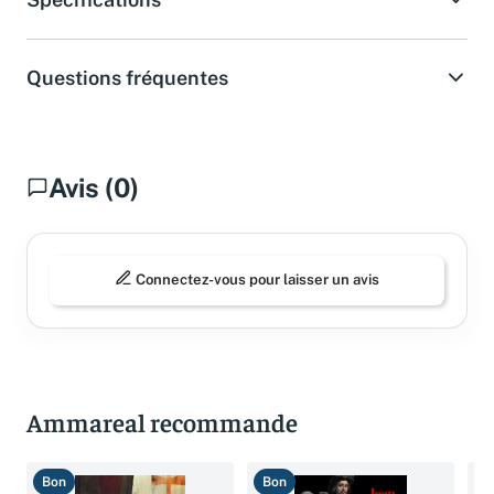
Questions fréquentes
Avis (0)
Connectez-vous pour laisser un avis
Ammareal recommande
Bon
Bon
B