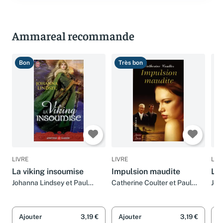
Ammareal recommande
Bon
Très bon
T
LIVRE
LIVRE
LIV
La viking insoumise
Impulsion maudite
Lo
Johanna Lindsey et Paul
Catherine Coulter et Paul
Joh
Benita
Benita
Ben
Ajouter
3,19 €
Ajouter
3,19 €
A