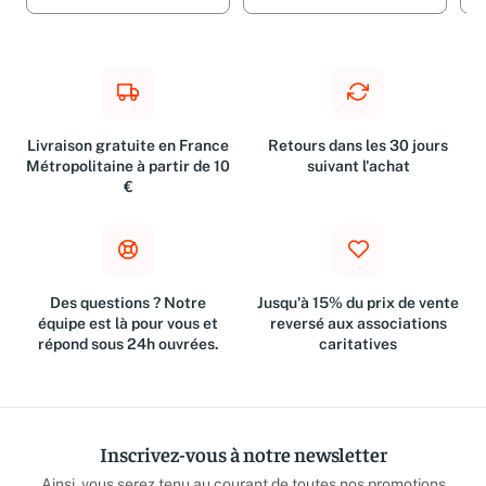
Ajouter
1,00 €
Ajouter
3,19 €
A
Livraison gratuite en France
Retours dans les 30 jours
Métropolitaine à partir de 10
suivant l'achat
€
Des questions ? Notre
Jusqu'à 15% du prix de vente
équipe est là pour vous et
reversé aux associations
répond sous 24h ouvrées.
caritatives
Inscrivez-vous à notre newsletter