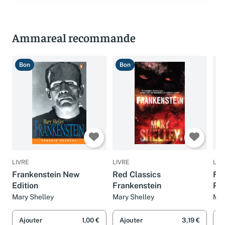
Ammareal recommande
Bon
Bon
B
LIVRE
LIVRE
LIV
Frankenstein New
Red Classics
Fra
Edition
Frankenstein
Pr
Mary Shelley
Mary Shelley
Mar