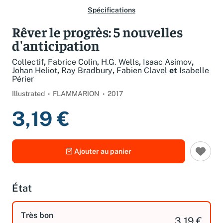
Spécifications
Rêver le progrès: 5 nouvelles
d'anticipation
Collectif
,
Fabrice Colin
,
H.G. Wells
,
Isaac Asimov
,
Johan Heliot
,
Ray Bradbury
,
Fabien Clavel
et
Isabelle
Périer
Illustrated
FLAMMARION
2017
3,19 €
Ajouter au panier
État
Très bon
3,19 €