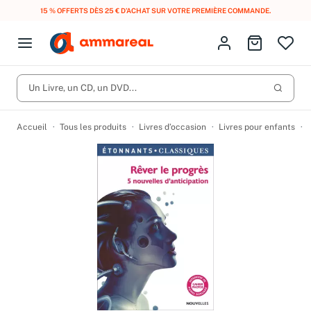
15 % OFFERTS DÈS 25 € D’ACHAT SUR VOTRE PREMIÈRE COMMANDE.
Fermer le menu
Identifiez-vous
Aller au p
Open menu
Livres d’occasion
Lancer 
Un Livre, un CD, un DVD...
CD d'occasion
Produits
Catégories
DVD d'occasion
Accueil
Tous les produits
Livres d’occasion
Livres pour enfants
Vinyles d'occasion
Partitions
Culture à 1 €
Vous n'avez pas trouvé l'article que vous cherchiez ?
Activez les notifications dans votre compte pour être alerté dès
Meilleures ventes
qu'il est en stock.
Nos engagements
Créer une alerte