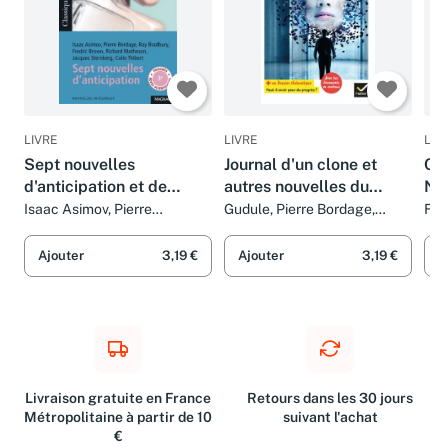
LIVRE
LIVRE
LIV
Sept nouvelles
Journal d'un clone et
Cod
d'anticipation et de
autres nouvelles du
No
science-fiction -
progrès: nouvelles de
Isaac Asimov, Pierre
Gudule, Pierre Bordage,
Fab
Bordage, Ray Bradbury,
Fabrice Colin, Christian
Classiques et
Gudule, P. Bordage, F.
Fredric Brown, Richard
Grenier et Éric Simard
Contemporains
Colin, C. Grenier, É.
Ajouter
3,19 €
Ajouter
3,19 €
A
Matheson, Jacques
Simard
Sternberg, Colin Thibert et
Philippe Tomblaine
Livraison gratuite en France
Retours dans les 30 jours
Métropolitaine à partir de 10
suivant l'achat
€