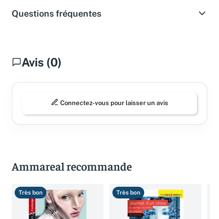
Questions fréquentes
Avis (0)
Connectez-vous pour laisser un avis
Ammareal recommande
Très bon
Très bon
B