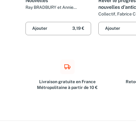
Nouvelles
Rêver le progrès
nouvelles d'anti
Ray BRADBURY et Annie
RICHELET
Collectif, Fabrice C
Wells, Isaac Asimov
Ray Bradbury, Fabie
Ajouter
3,19 €
Ajouter
Isabelle Périer
Livraison gratuite en France
Retou
Métropolitaine à partir de 10 €