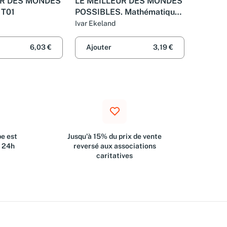
UR DES MONDES
LE MEILLEUR DES MONDES
 T01
POSSIBLES. Mathématiques
et destinée
Ivar Ekeland
6,03 €
Ajouter
3,19 €
e est
Jusqu'à 15% du prix de vente
s 24h
reversé aux associations
caritatives