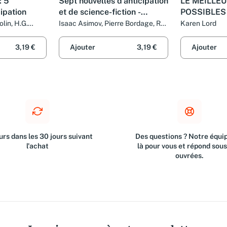
: 5
Sept nouvelles d'anticipation
LE MEILLE
cipation
et de science-fiction -
POSSIBLES
Classiques et
olin, H.G.
Isaac Asimov, Pierre Bordage, Ray
Karen Lord
, Johan Heliot,
Bradbury, Fredric Brown, Richard
Contemporains
n Clavel et
Matheson, Jacques Sternberg,
3,19 €
Ajouter
3,19 €
Ajouter
Colin Thibert et Philippe
Tomblaine
rs dans les 30 jours suivant
Des questions ? Notre équip
l'achat
là pour vous et répond sou
ouvrées.