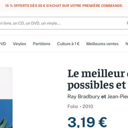
, DES POINTS, DES RÉCOMPENSES :
REJOIGNEZ GRATUITEMENT LE CLUB 
DVD
Vinyles
Partitions
Culture à 1 €
Meilleures ventes
N
Le meilleur
possibles et
Ray Bradbury
et
Jean-Pie
Folio
2010
3,19 €