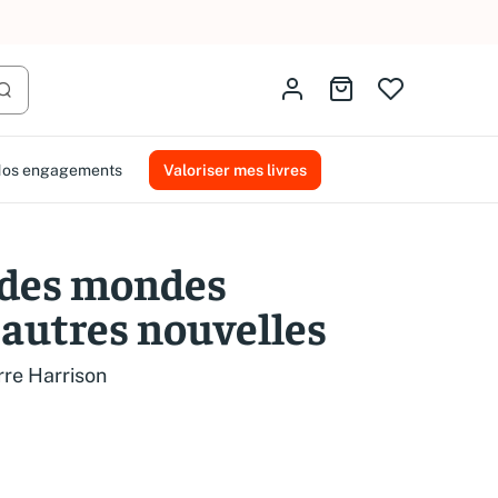
AMMAREAL.
Identifiez-vous
Aller au panier
Lancer la recherche
os engagements
Valoriser mes livres
 des mondes
 autres nouvelles
rre Harrison