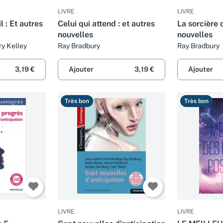
LIVRE
LIVRE
l : Et autres
Celui qui attend : et autres
La sorcière d
nouvelles
nouvelles
ry Kelley
Ray Bradbury
Ray Bradbury
3,19 €
Ajouter
3,19 €
Ajouter
Très bon
Très bon
LIVRE
LIVRE