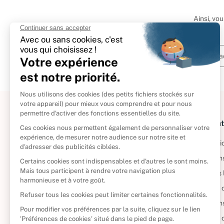
Ainsi, vo
À propos
Informat
Politique de retour
Informatio
Reprendre vos livres
Condition
Qui sommes-nous ?
Mentions 
Foire aux questions
Politique 
Nos engagements
Condition
CD d'occasion
Politique