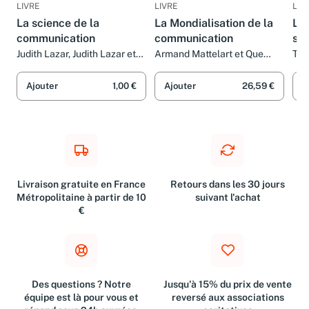
LIVRE
LIVRE
LIV
La science de la
La Mondialisation de la
La
communication
communication
soc
Judith Lazar, Judith Lazar et
Armand Mattelart et Que
Thi
Que sais-je?
sais-je?
Que
Ajouter
1,00 €
Ajouter
26,59 €
A
Livraison gratuite en France
Retours dans les 30 jours
Métropolitaine à partir de 10
suivant l'achat
€
Des questions ? Notre
Jusqu'à 15% du prix de vente
équipe est là pour vous et
reversé aux associations