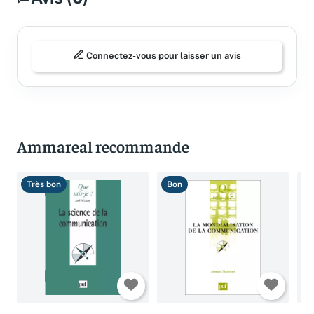
Connectez-vous pour laisser un avis
Ammareal recommande
Très bon
Bon
B