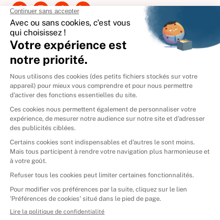
International
🇪🇸
Espagne
🇩🇪
Allemagne
🇮🇹
Italie
Donner vos livres
Ammareal © 2026