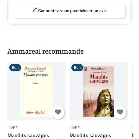
Connectez-vous pour laisser un avis
Ammareal recommande
Bon
Bon
B
LIVRE
LIVRE
LIV
Maudits sauvages
Maudits sauvages
Ma