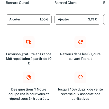
Bernard Clavel
Bernard Clavel
Ber
Ajouter
1,00 €
Ajouter
3,19 €
A
Livraison gratuite en France
Retours dans les 30 jours
Métropolitaine à partir de 10
suivant l'achat
€
Des questions ? Notre
Jusqu'à 15% du prix de vente
équipe est là pour vous et
reversé aux associations
répond sous 24h ouvrées.
caritatives