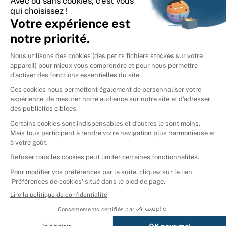
International
🇪🇸
Espagne
🇩🇪
Allemagne
🇮🇹
Italie
Donner vos livres
Ammareal © 2026
Afficher tous les résultats