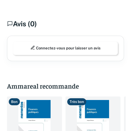
Avis (0)
Connectez-vous pour laisser un avis
Ammareal recommande
Bon
Très bon
B