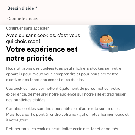
Besoin d'aide ?
Contactez-nous
International
🇪🇸
Espagne
🇩🇪
Allemagne
🇮🇹
Italie
Donner vos livres