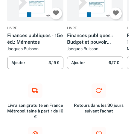
LIVRE
LIVRE
LIV
Finances publiques - 15e
Finances publiques :
Fin
éd.: Mémentos
Budget et pouvoir
15
financier
Jacques Buisson
Jacques Buisson
Mic
chr
pie
Ajouter
3,19 €
Ajouter
6,17 €
A
Livraison gratuite en France
Retours dans les 30 jours
Métropolitaine à partir de 10
suivant l'achat
€