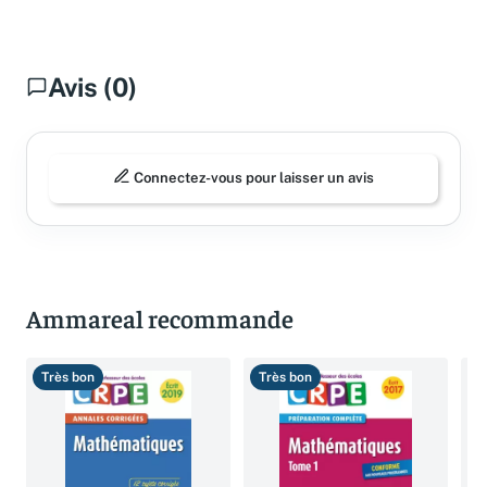
Avis (0)
Connectez-vous pour laisser un avis
Ammareal recommande
Très bon
Très bon
T