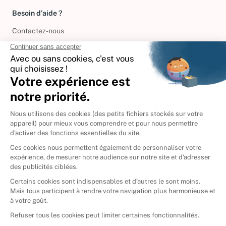
Besoin d'aide ?
Contactez-nous
International
🇪🇸
Espagne
🇩🇪
Allemagne
🇮🇹
Italie
Donner vos livres