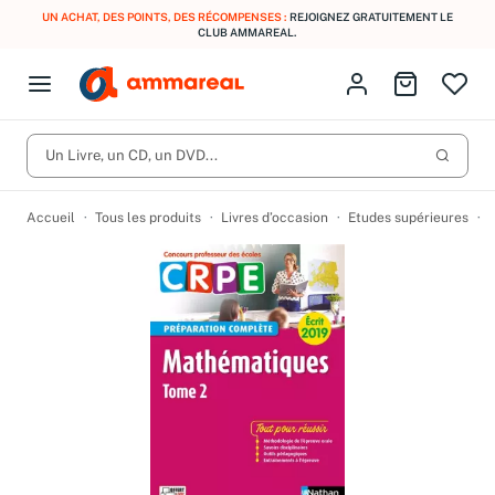
UN ACHAT, DES POINTS, DES RÉCOMPENSES :
REJOIGNEZ GRATUITEMENT LE
CLUB AMMAREAL.
Fermer le menu
Identifiez-vous
Aller au p
Open menu
Livres d’occasion
Lancer 
CD d'occasion
Un Livre, un CD, un DVD...
Produits
Catégories
DVD d'occasion
Accueil
Tous les produits
Livres d’occasion
Etudes supérieures
U
Vinyles d'occasion
Partitions
Culture à 1 €
Vous n'avez pas trouvé l'article que vous cherchiez ?
Activez les notifications dans votre compte pour être alerté dès
Meilleures ventes
qu'il est en stock.
Nos engagements
Créer une alerte