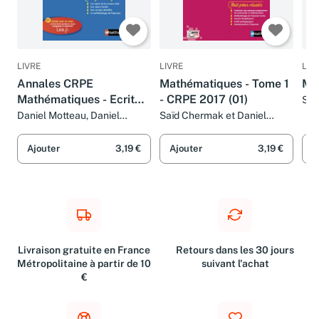
LIVRE
LIVRE
LIV
Annales CRPE
Mathématiques - Tome 1
Mat
Mathématiques - Ecrit
- CRPE 2017 (01)
Saï
Mot
2019
Daniel Motteau, Daniel
Saïd Chermak et Daniel
Motteau, Saïd Chermak et
Motteau
Saïd Chermak
Ajouter
3,19 €
Ajouter
3,19 €
A
Livraison gratuite en France
Retours dans les 30 jours
Métropolitaine à partir de 10
suivant l'achat
€