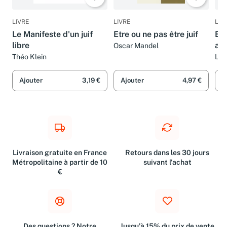
LIVRE
LIVRE
LIV
Le Manifeste d'un juif
Etre ou ne pas être juif
Etr
libre
auj
Oscar Mandel
Théo Klein
Lio
Bit
Ajouter
3,19 €
Ajouter
4,97 €
A
Livraison gratuite en France
Retours dans les 30 jours
Métropolitaine à partir de 10
suivant l'achat
€