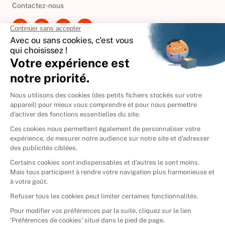
Contactez-nous
International
🇪🇸
Espagne
🇩🇪
Allemagne
🇮🇹
Italie
Donner vos livres