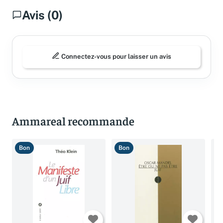
Avis (0)
Connectez-vous pour laisser un avis
Ammareal recommande
Bon
Bon
B