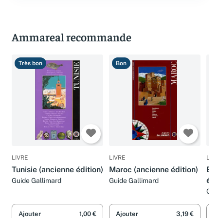
Ammareal recommande
Très bon
Bon
B
LIVRE
LIVRE
LIV
Tunisie (ancienne édition)
Maroc (ancienne édition)
Eg
édi
Guide Gallimard
Guide Gallimard
Gui
Ajouter
1,00 €
Ajouter
3,19 €
A