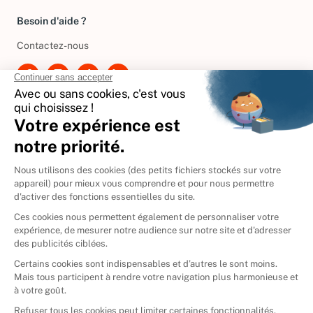
Besoin d'aide ?
Contactez-nous
International
🇪🇸
Espagne
🇩🇪
Allemagne
🇮🇹
Italie
Donner vos livres