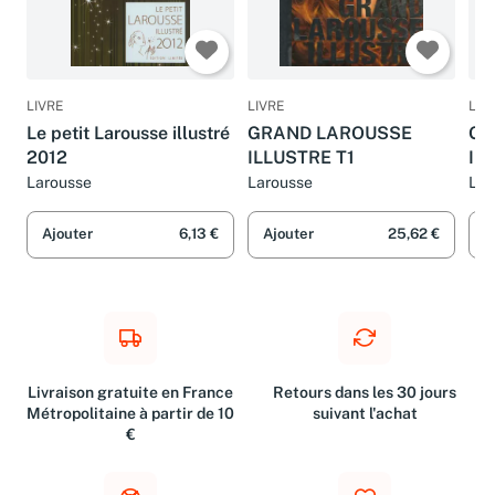
LIVRE
LIVRE
LIV
Le petit Larousse illustré
GRAND LAROUSSE
GR
2012
ILLUSTRE T1
IL
Larousse
Larousse
Lar
Ajouter
6,13 €
Ajouter
25,62 €
A
Livraison gratuite en France
Retours dans les 30 jours
Métropolitaine à partir de 10
suivant l'achat
€