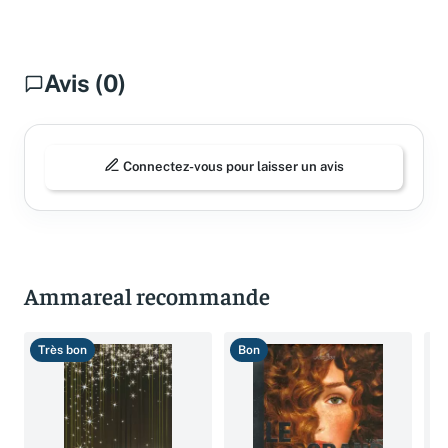
Avis (0)
Connectez-vous pour laisser un avis
Ammareal recommande
Très bon
Bon
B