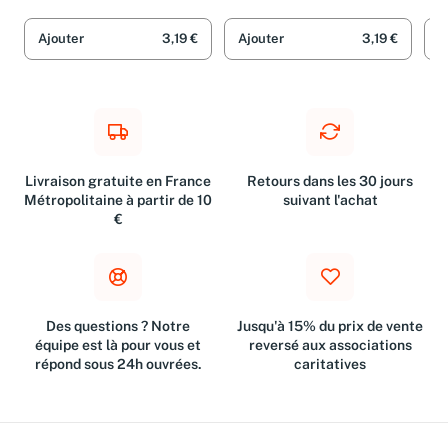
Allgemeine Reihe (01))
Bestsellerautorin
Sp
Tania Schlie
Tania Schlie
Tan
Caroline Bernard
Fr
Ajouter
3,19 €
Ajouter
3,19 €
A
Livraison gratuite en France
Retours dans les 30 jours
Métropolitaine à partir de 10
suivant l'achat
€
Des questions ? Notre
Jusqu'à 15% du prix de vente
équipe est là pour vous et
reversé aux associations
répond sous 24h ouvrées.
caritatives