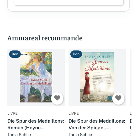
Connectez-vous pour laisser un avis
Ammareal recommande
Bon
Bon
T
LIVRE
LIVRE
LIV
Die Spur des Medaillons:
Die Spur des Medaillons:
Da
Roman (Heyne
Von der Spiegel-
bö