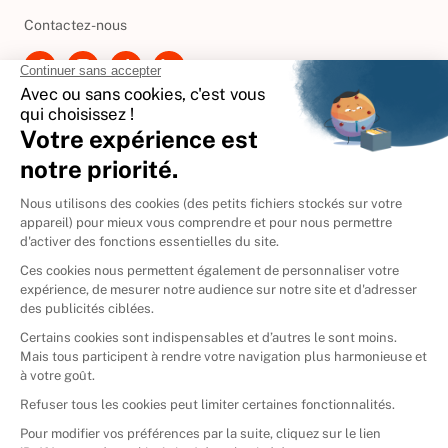
Besoin d'aide ?
Contactez-nous
International
🇪🇸
Espagne
🇩🇪
Allemagne
🇮🇹
Italie
Donner vos livres