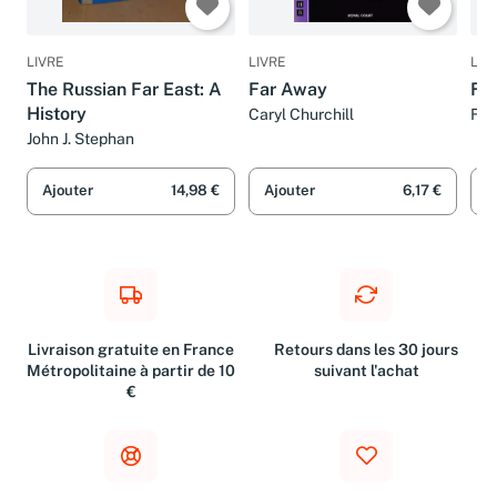
LIVRE
LIVRE
LIV
The Russian Far East: A
Far Away
Fa
History
Caryl Churchill
Fan
John J. Stephan
Ajouter
14,98 €
Ajouter
6,17 €
A
Livraison gratuite en France
Retours dans les 30 jours
Métropolitaine à partir de 10
suivant l'achat
€