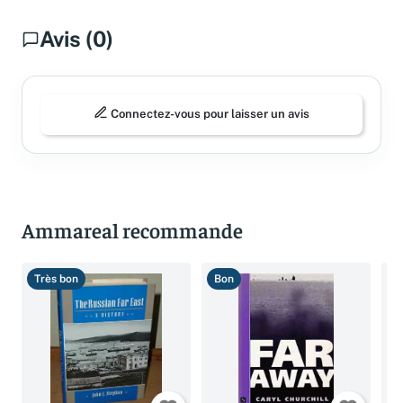
Avis (0)
Connectez-vous pour laisser un avis
Ammareal recommande
Très bon
Bon
B