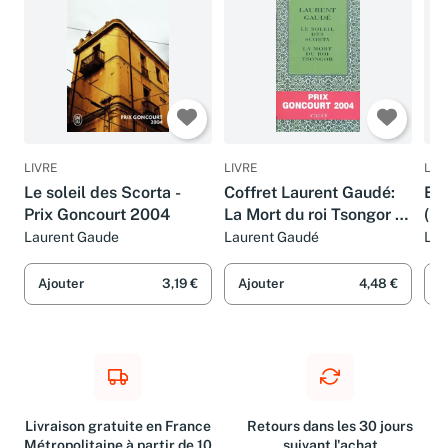
LIVRE
LIVRE
LIV
Le soleil des Scorta -
Coffret Laurent Gaudé:
El 
Prix Goncourt 2004
La Mort du roi Tsongor /
(Sa
Le Soleil des Scorta
Laurent Gaude
Laurent Gaudé
Lau
Ajouter
3,19 €
Ajouter
4,48 €
A
Livraison gratuite en France
Retours dans les 30 jours
Métropolitaine à partir de 10
suivant l'achat