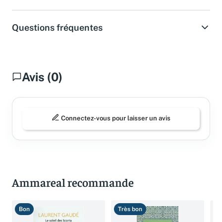
Questions fréquentes
Avis (0)
Connectez-vous pour laisser un avis
Ammareal recommande
Bon
Très bon
T