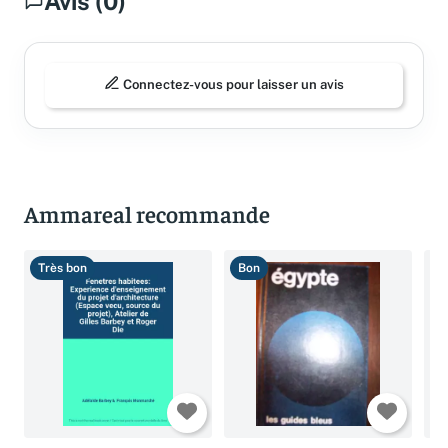
Avis (0)
Connectez-vous pour laisser un avis
Ammareal recommande
Très bon
Bon
T