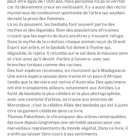
peut-être âgés de 1 000 ans, mais personne n'a pu le vérifier
car ils deviennent creux en vieillissant. Il y a aussi des récits
mystérieux de combustion spontanée de l'arbre qui soudain
devient la proie des flammes.
Là où ils poussent, les baobabs font souvent partie des
mythes et des légendes. Bien des populations africaines
croient que les esprits de leurs ancêtres y trouvent refuge.
Dans le mythe de la création, chaque animal reçut du Grand
Esprit son arbre, et le baobab fut donné à l'hyène qui,
dégoûtée, le rejeta. Il retomba sur le sol dans le mauvais sens
et c'est ainsi qu'il devint «l'arbre à l'envers» avec ses
branches tordues comme des racines.
Des huit espèces recensées, six n'existent qu'à Madagascar.
Une autre espèce pousse dans trente et un pays d'Afrique
tandis que la dernière est native d'Australie. Des spécimens
ont été transplantés ailleurs, notamment aux Antilles. La
forêt de baobabs la plus célèbre et la plus photographiée,
avec une centaine d'arbres, se trouve aux environs de
Morondava ; c'est la célèbre Allée des baobabs qui est à juste
titre largement célébrée dans ce livre.
Thomas Pakenham, le chroniqueur des arbres remarquables,
éprouve depuis longtemps une véritable passion pour ces
merveilleux représentants du monde végétal. Dans ce livre, il