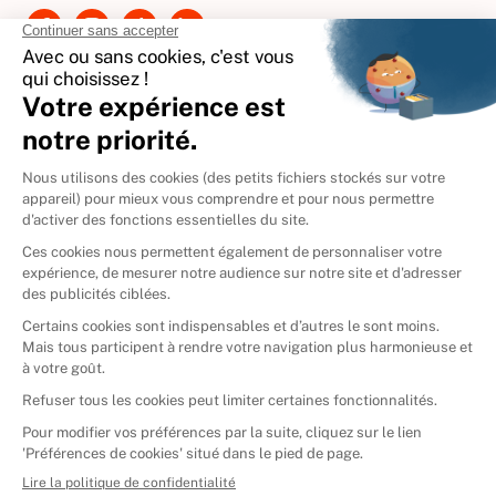
International
🇪🇸
Espagne
🇩🇪
Allemagne
🇮🇹
Italie
Donner vos livres