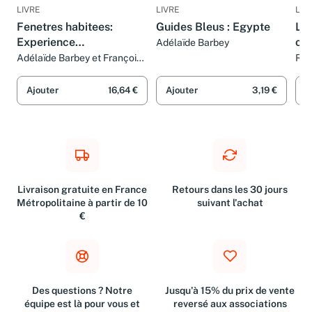
LIVRE
LIVRE
LIV
Fenetres habitees:
Guides Bleus : Egypte
Le 
Experience
ou 
Adélaïde Barbey
d'enseignement du
mê
Adélaïde Barbey et François
Rol
Monmarché
projet d'architecture
(Espace vecu, source du
Ajouter
16,64 €
Ajouter
3,19 €
A
projet), Atelier de Gilles
Barbey et Roger Die
Livraison gratuite en France
Retours dans les 30 jours
Métropolitaine à partir de 10
suivant l'achat
€
Des questions ? Notre
Jusqu'à 15% du prix de vente