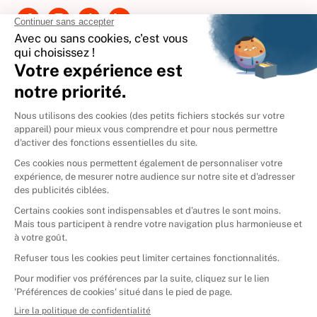
International
🇪🇸
Espagne
🇩🇪
Allemagne
🇮🇹
Italie
Donner vos livres