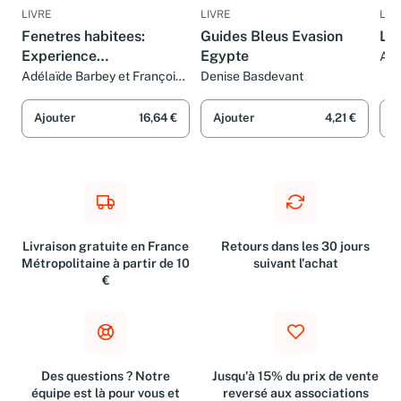
LIVRE
LIVRE
LIV
Fenetres habitees:
Guides Bleus Evasion
Les
Experience
Egypte
Amb
Mo
d'enseignement du
Adélaïde Barbey et François
Denise Basdevant
Monmarché
projet d'architecture
(Espace vecu, source du
Ajouter
16,64 €
Ajouter
4,21 €
A
projet), Atelier de Gilles
Barbey et Roger Die
Livraison gratuite en France
Retours dans les 30 jours
Métropolitaine à partir de 10
suivant l'achat
€
Des questions ? Notre
Jusqu'à 15% du prix de vente
équipe est là pour vous et
reversé aux associations