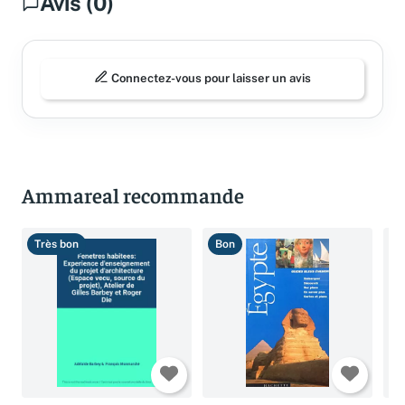
Avis (0)
Connectez-vous pour laisser un avis
Ammareal recommande
Très bon
Bon
T