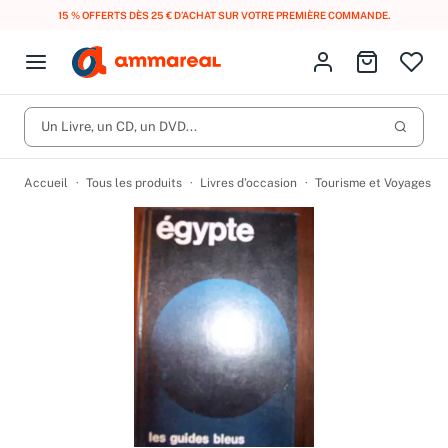
15 % OFFERTS DÈS 25 € D’ACHAT SUR VOTRE PREMIÈRE COMMANDE.
Fermer le menu
Identifiez-vous
Aller au p
Open menu
Livres d’occasion
Lancer 
Un Livre, un CD, un DVD...
CD d'occasion
Produits
Catégories
DVD d'occasion
Accueil
Tous les produits
Livres d’occasion
Tourisme et Voyages
Vinyles d'occasion
Partitions
Culture à 1 €
Vous n'avez pas trouvé l'article que vous cherchiez ?
Activez les notifications dans votre compte pour être alerté dès
Meilleures ventes
qu'il est en stock.
Nos engagements
Créer une alerte