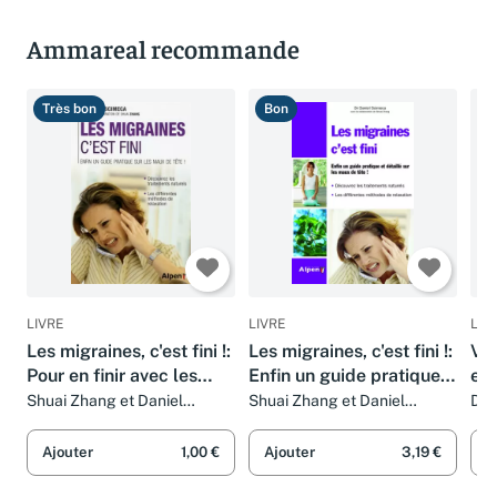
Ammareal recommande
Très bon
Bon
T
LIVRE
LIVRE
LIV
Les migraines, c'est fini !:
Les migraines, c'est fini !:
Vot
Pour en finir avec les
Enfin un guide pratique
ess
maux de tête !
et détaillé sur les maux
Shuai Zhang et Daniel
Shuai Zhang et Daniel
Dr 
Scimeca
Scimeca
de tête !
Ajouter
1,00 €
Ajouter
3,19 €
A