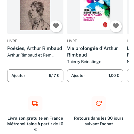
LIVRE
LIVRE
LIV
Poésies, Arthur Rimbaud
Vie prolongée d'Arthur
Le 
Rimbaud
Ri
Arthur Rimbaud et Remi
Duhart
Thierry Beinstingel
Noë
Ajouter
6,17 €
Ajouter
1,00 €
A
Livraison gratuite en France
Retours dans les 30 jours
Métropolitaine à partir de 10
suivant l'achat
€