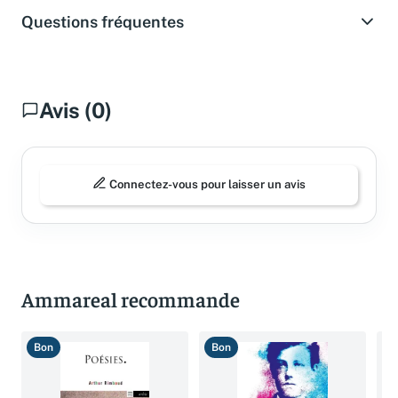
Questions fréquentes
Avis (0)
Connectez-vous pour laisser un avis
Ammareal recommande
Bon
Bon
T