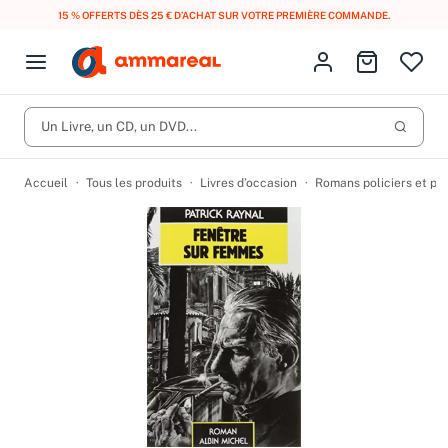
15 % OFFERTS DÈS 25 € D’ACHAT SUR VOTRE PREMIÈRE COMMANDE.
Fermer le menu
Identifiez-vous
Aller au p
Open menu
Livres d’occasion
Lancer 
Un Livre, un CD, un DVD...
CD d'occasion
Produits
Catégories
DVD d'occasion
Accueil
Tous les produits
Livres d’occasion
Romans policiers et po
Vinyles d'occasion
Partitions
Culture à 1 €
Vous n'avez pas trouvé l'article que vous cherchiez ?
Activez les notifications dans votre compte pour être alerté dès
Meilleures ventes
qu'il est en stock.
Nos engagements
Créer une alerte