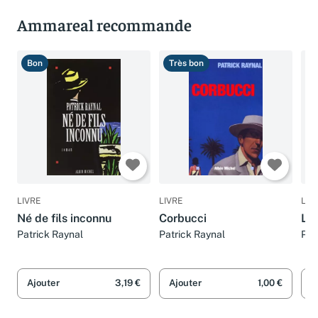
Ammareal recommande
Bon
Très bon
B
LIVRE
LIVRE
LIV
Né de fils inconnu
Corbucci
L'A
Patrick Raynal
Patrick Raynal
Pat
Ajouter
3,19 €
Ajouter
1,00 €
A