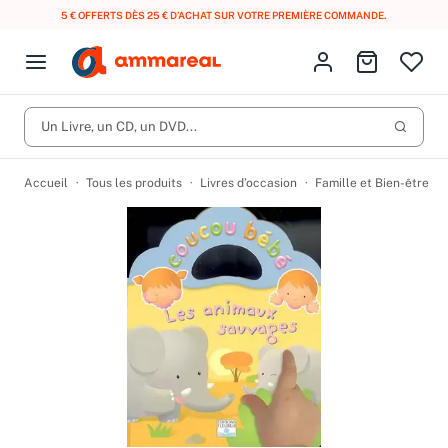
5 € OFFERTS DÈS 25 € D’ACHAT SUR VOTRE PREMIÈRE COMMANDE.
Fermer le menu
Identifiez-vous
Aller au p
Open menu
Livres d’occasion
Lancer 
Un Livre, un CD, un DVD...
CD d'occasion
Produits
Catégories
DVD d'occasion
Accueil
Tous les produits
Livres d’occasion
Famille et Bien-être
Vinyles d'occasion
Partitions
Culture à 1 €
Vous n'avez pas trouvé l'article que vous cherchiez ?
Activez les notifications dans votre compte pour être alerté dès
Meilleures ventes
qu'il est en stock.
Nos engagements
Créer une alerte