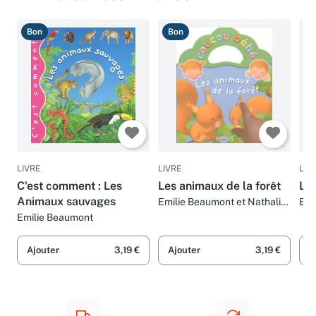
Bon
Bon
B
LIVRE
LIVRE
LIV
C'est comment : Les
Les animaux de la forêt
Le
Animaux sauvages
Emilie Beaumont et Nathalie
Emi
Bélineau
Emilie Beaumont
Ajouter
3,19 €
Ajouter
3,19 €
A