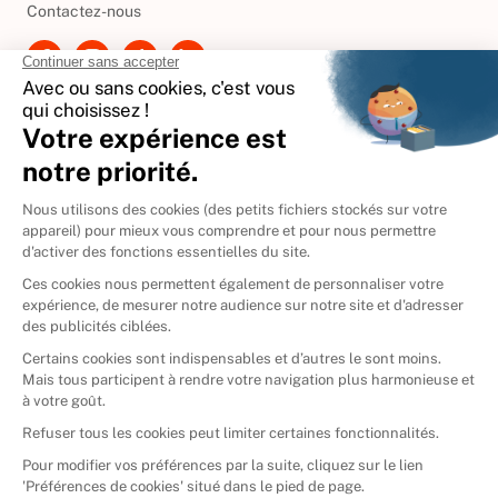
Contactez-nous
International
🇪🇸
Espagne
🇩🇪
Allemagne
🇮🇹
Italie
Donner vos livres