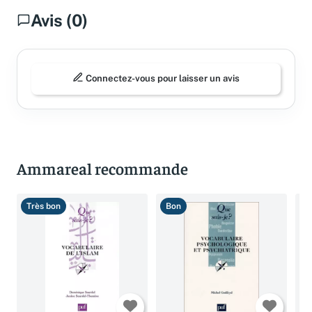
Avis (0)
Connectez-vous pour laisser un avis
Ammareal recommande
Très bon
Bon
T