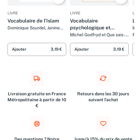
LIVRE
LIVRE
LIV
Vocabulaire de l'Islam
Vocabulaire
Les
psychologique et
inf
Dominique Sourdel, Janine
Sourdel-Thomine et Que
psychiatrique
Michel Godfryd et Que sais-
Phi
sais-je?
je?
je?
Ajouter
3,19 €
Ajouter
3,19 €
A
Livraison gratuite en France
Retours dans les 30 jours
Métropolitaine à partir de 10
suivant l'achat
€