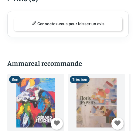
Connectez-vous pour laisser un avis
Ammareal recommande
Bon
Très bon
B