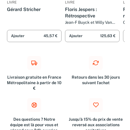
LIVRE
LIVRE
LIV
Gérard Stricher
Floris Jespers :
Fra
Rétrospective
rét
Jean-F Buyck et Willy Van
Col
den Bussche
Ajouter
45,57 €
Ajouter
125,63 €
A
Livraison gratuite en France
Retours dans les 30 jours
Métropolitaine à partir de 10
suivant l'achat
€
Des questions ? Notre
Jusqu'à 15% du prix de vente
équipe est là pour vous et
reversé aux associations