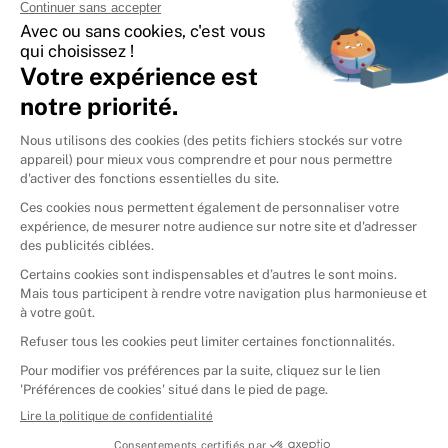
International
🇪🇸
Espagne
🇩🇪
Allemagne
🇮🇹
Italie
Donner vos livres
Ammareal © 2026