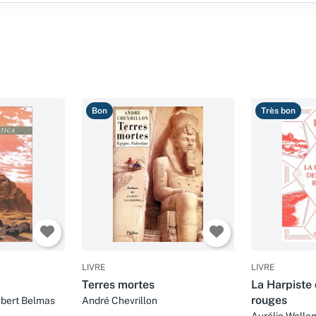
Bon
Très bon
LIVRE
LIVRE
Terres mortes
La Harpiste 
rouges
obert Belmas
André Chevrillon
Aurélie Wellen