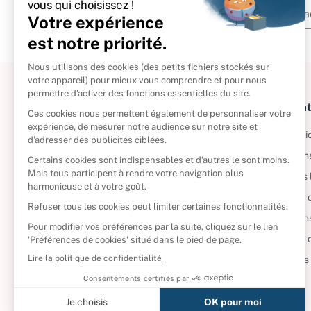
À propos
Informat
Politique de retour
Informatio
Reprendre vos livres
Condition
Qui sommes-nous ?
Mentions 
Foire aux questions
Politique 
Nos engagements
Condition
CD d'occasion
Politique
DVD d'occasion
Gérer vos
Livres d’occasion