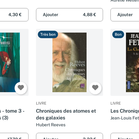
4,30 €
Ajouter
4,88 €
Ajouter
Très bon
Bon
LIVRE
LIVRE
 - tome 3 -
Chroniques des atomes et
Les Chroniqu
 (3)
des galaxies
Jean-Louis Fet
Hubert Reeves