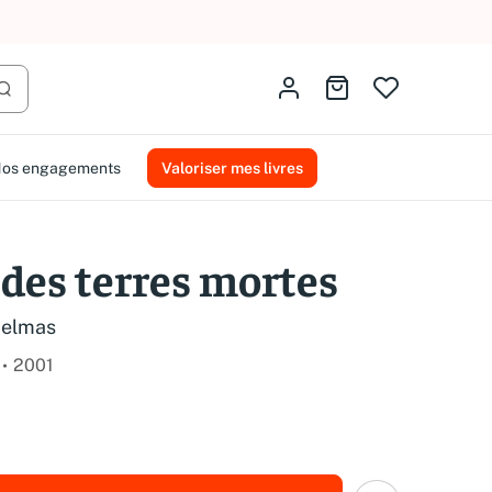
AMMAREAL.
Identifiez-vous
Aller au panier
Lancer la recherche
os engagements
Valoriser mes livres
des terres mortes
Belmas
2001