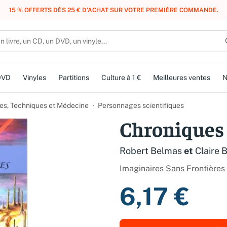
, DES POINTS, DES RÉCOMPENSES :
REJOIGNEZ GRATUITEMENT LE CLUB 
DVD
Vinyles
Partitions
Culture à 1 €
Meilleures ventes
N
es, Techniques et Médecine
Personnages scientifiques
Chroniques 
Robert Belmas
et
Claire 
Imaginaires Sans Frontières
6,17 €