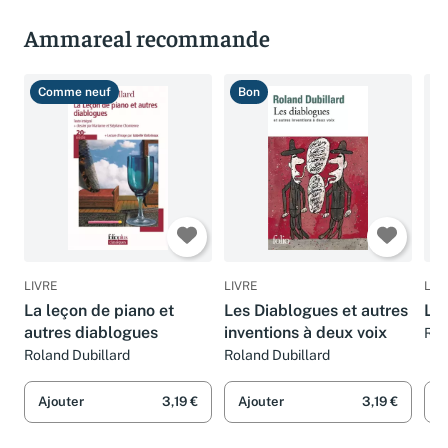
Ammareal recommande
Comme neuf
Bon
B
LIVRE
LIVRE
LIV
La leçon de piano et
Les Diablogues et autres
Le 
autres diablogues
inventions à deux voix
Rol
Roland Dubillard
Roland Dubillard
Ajouter
3,19 €
Ajouter
3,19 €
A