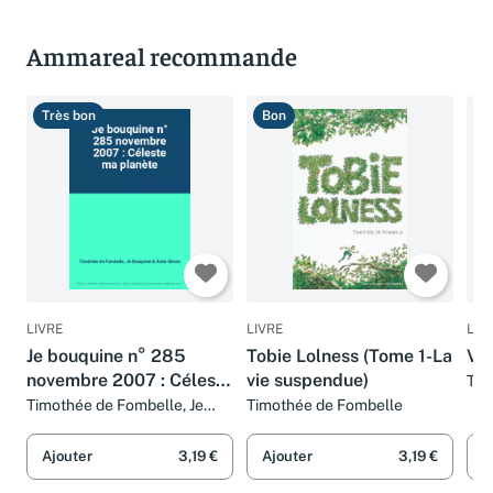
Ammareal recommande
Très bon
Bon
T
LIVRE
LIVRE
LIV
Je bouquine n° 285
Tobie Lolness (Tome 1-La
Vic
novembre 2007 : Céleste
vie suspendue)
Tim
Fra
ma planète
Timothée de Fombelle, Je
Timothée de Fombelle
Bouquine et Anne Simon
Ajouter
3,19 €
Ajouter
3,19 €
A