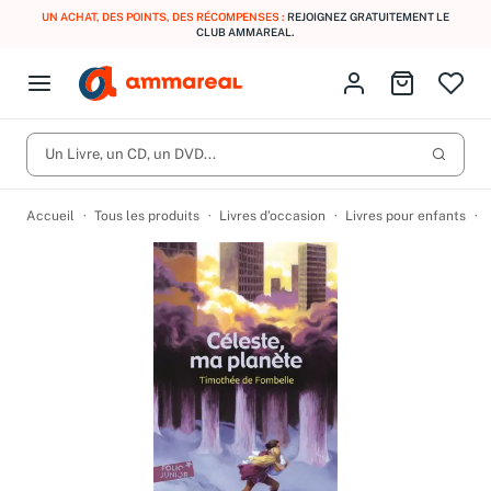
UN ACHAT, DES POINTS, DES RÉCOMPENSES :
REJOIGNEZ GRATUITEMENT LE
CLUB AMMAREAL.
Fermer le menu
Identifiez-vous
Aller au p
Open menu
Livres d’occasion
Lancer 
CD d'occasion
Un Livre, un CD, un DVD...
Produits
Catégories
DVD d'occasion
Accueil
Tous les produits
Livres d’occasion
Livres pour enfants
Vinyles d'occasion
Partitions
Culture à 1 €
Vous n'avez pas trouvé l'article que vous cherchiez ?
Activez les notifications dans votre compte pour être alerté dès
Meilleures ventes
qu'il est en stock.
Nos engagements
Créer une alerte