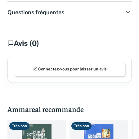
Questions fréquentes
Avis (0)
Connectez-vous pour laisser un avis
Ammareal recommande
Très bon
Très bon
B