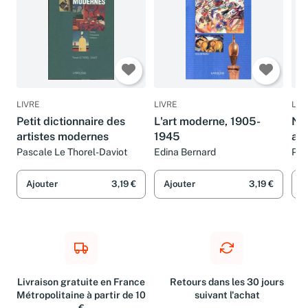
LIVRE
LIVRE
LIV
Petit dictionnaire des
L'art moderne, 1905-
Nou
artistes modernes
1945
art
Pascale Le Thorel-Daviot
Edina Bernard
Pas
Ajouter
3,19 €
Ajouter
3,19 €
A
Livraison gratuite en France
Retours dans les 30 jours
Métropolitaine à partir de 10
suivant l'achat