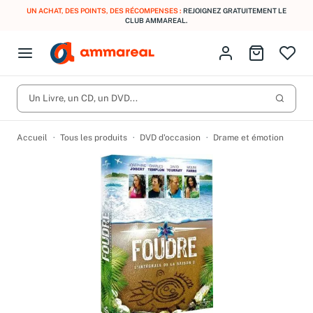
UN ACHAT, DES POINTS, DES RÉCOMPENSES :
REJOIGNEZ GRATUITEMENT LE
CLUB AMMAREAL.
Fermer le menu
Identifiez-vous
Aller au p
Open menu
Livres d’occasion
Lancer 
CD d'occasion
Un Livre, un CD, un DVD...
Produits
Catégories
DVD d'occasion
Accueil
Tous les produits
DVD d'occasion
Drame et émotion
Vinyles d'occasion
Partitions
Culture à 1 €
Vous n'avez pas trouvé l'article que vous cherchiez ?
Activez les notifications dans votre compte pour être alerté dès
Meilleures ventes
qu'il est en stock.
Nos engagements
Créer une alerte