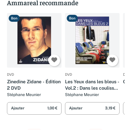
Ammareal recommande
Bon
Bon
B
DVD
DVD
DVD
Zinedine Zidane - Édition
Les Yeux dans les bleus -
Cal
2 DVD
Vol.2 : Dans les coulisses
des bleus 2002
Stéphane Meunier
Stéphane Meunier
Ajouter
1,00 €
Ajouter
3,19 €
A