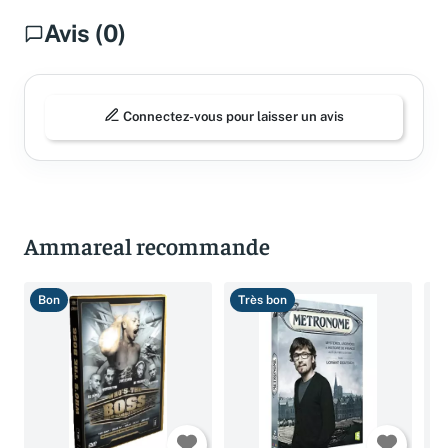
Avis (0)
Connectez-vous pour laisser un avis
Ammareal recommande
Bon
Très bon
B