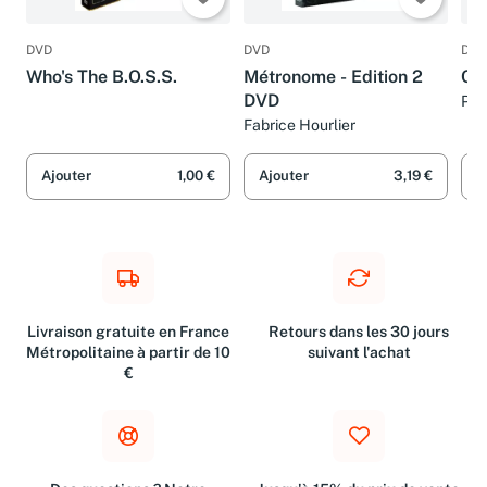
DVD
DVD
DVD
Who's The B.O.S.S.
Métronome - Edition 2
Chi
DVD
Pat
Fabrice Hourlier
Ajouter
1,00 €
Ajouter
3,19 €
A
Livraison gratuite en France
Retours dans les 30 jours
Métropolitaine à partir de 10
suivant l'achat
€