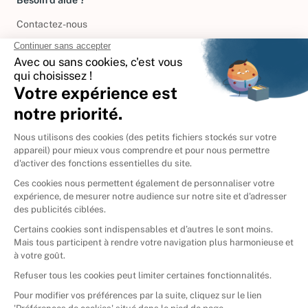
Contactez-nous
International
🇪🇸
Espagne
🇩🇪
Allemagne
🇮🇹
Italie
Donner vos livres