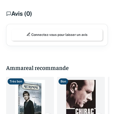
Avis (0)
Connectez-vous pour laisser un avis
Ammareal recommande
Très bon
Bon
B