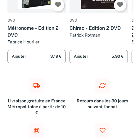
DVD
DVD
DVD
Métronome - Edition 2
Chirac - Edition 2 DVD
Zin
DVD
2 
Patrick Rotman
Fabrice Hourlier
Sté
Ajouter
3,19 €
Ajouter
5,90 €
A
Livraison gratuite en France
Retours dans les 30 jours
Métropolitaine à partir de 10
suivant l'achat
€