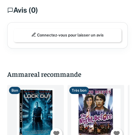
Avis (0)
Connectez-vous pour laisser un avis
Ammareal recommande
Bon
Très bon
B