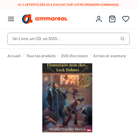
15 % OFFERTS DÈS 25 € D’ACHAT SUR VOTRE PREMIÈRE COMMANDE.
Fermer le menu
Identifiez-vous
Aller au p
Open menu
Livres d’occasion
Lancer 
Un Livre, un CD, un DVD...
CD d'occasion
Produits
Catégories
DVD d'occasion
Accueil
Tous les produits
DVD d'occasion
Action et aventure
Vinyles d'occasion
Partitions
Culture à 1 €
Vous n'avez pas trouvé l'article que vous cherchiez ?
Activez les notifications dans votre compte pour être alerté dès
Meilleures ventes
qu'il est en stock.
Nos engagements
Créer une alerte