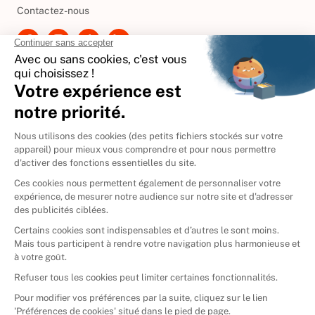
Contactez-nous
International
🇪🇸
Espagne
🇩🇪
Allemagne
🇮🇹
Italie
Donner vos livres