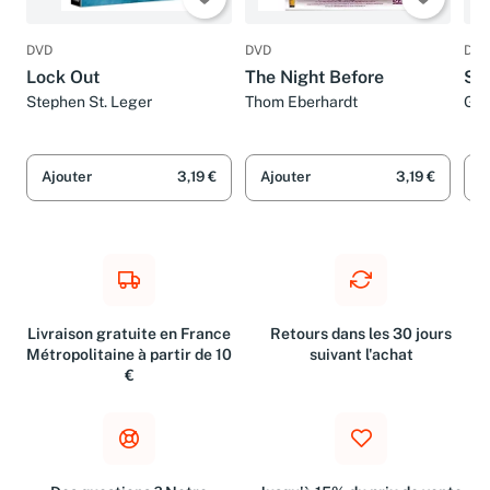
DVD
DVD
DVD
Lock Out
The Night Before
Sh
Stephen St. Leger
Thom Eberhardt
Guy
Ajouter
3,19 €
Ajouter
3,19 €
A
Livraison gratuite en France
Retours dans les 30 jours
Métropolitaine à partir de 10
suivant l'achat
€