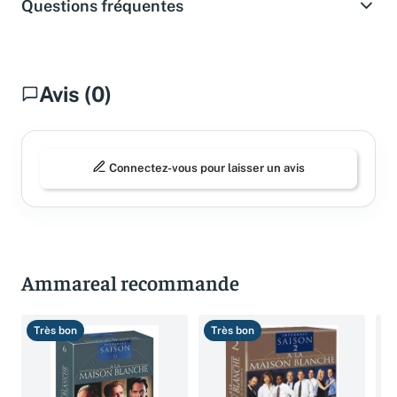
Questions fréquentes
Avis (0)
Connectez-vous pour laisser un avis
Ammareal recommande
Très bon
Très bon
T