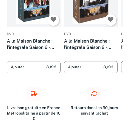
DVD
DVD
DVD
A la Maison Blanche :
A la Maison Blanche :
A l
l'intégrale Saison 6 -
l'intégrale Saison 2 -
l'i
Coffret 6 DVD
Coffret 6 DVD
Cof
Ajouter
3,19 €
Ajouter
3,19 €
A
Livraison gratuite en France
Retours dans les 30 jours
Métropolitaine à partir de 10
suivant l'achat
€