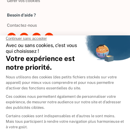
Gérer vos cookies
Besoin d'aide ?
Contactez-nous
International
🇪🇸
Espagne
🇩🇪
Allemagne
🇮🇹
Italie
Donner vos livres