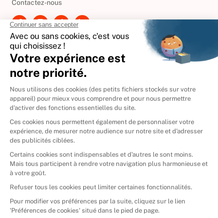
Contactez-nous
International
🇪🇸
Espagne
🇩🇪
Allemagne
🇮🇹
Italie
Donner vos livres