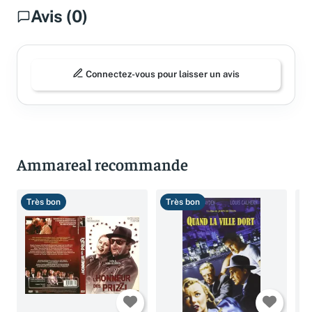
Avis (0)
Connectez-vous pour laisser un avis
Ammareal recommande
Très bon
Très bon
B