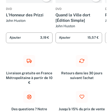
DVD
DVD
DVD
L'Honneur des Prizzi
Quand la Ville dort
Plu
[Édition Simple]
John Huston
Joh
John Huston
Ajouter
3,19 €
Ajouter
15,57 €
A
Livraison gratuite en France
Retours dans les 30 jours
Métropolitaine à partir de 10
suivant l'achat
€