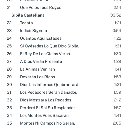
20
E U Mostrar Ele
2:10
21
Que Polos Teus Rogos
2:14
Sibila Castellana
33:52
22
Tocata
1:21
23
Iudicii Signum
0:54
24
Quantos Aqui Estades
1:22
25
Si Oyésedes Lo Que Dixo Sibila,
1:31
26
El Rey De Los Cielos Verná
1:30
27
A Dios Verán Presente
1:29
28
La Ánimas Venirán
1:41
29
Dexarán Los Ricos
1:53
30
Dios Los Infiernos Quebrantará
1:31
31
Los Pecadores Seran Dañados
1:59
32
Dios Mostrará Los Pecados
2:12
33
Perderá El Sol Su Resplandor
1:57
34
Los Montes Pues Baxarán
1:41
35
Montes Ni Campos No Seran,
2:05