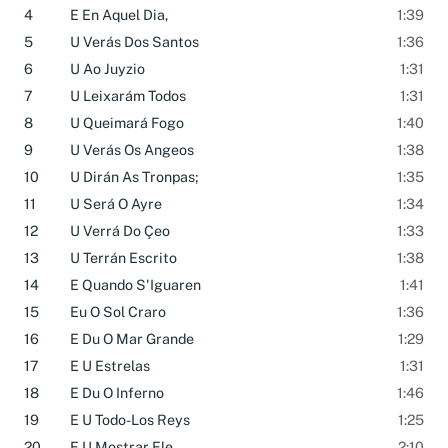
3
E U El A Todos
1:26
4
E En Aquel Dia,
1:39
5
U Verás Dos Santos
1:36
6
U Ao Juyzio
1:31
7
U Leixarám Todos
1:31
8
U Queimará Fogo
1:40
9
U Verás Os Angeos
1:38
10
U Dirán As Tronpas;
1:35
11
U Será O Ayre
1:34
12
U Verrá Do Çeo
1:33
13
U Terrán Escrito
1:38
14
E Quando S'Iguaren
1:41
15
Eu O Sol Craro
1:36
16
E Du O Mar Grande
1:29
17
E U Estrelas
1:31
18
E Du O Inferno
1:46
19
E U Todo-Los Reys
1:25