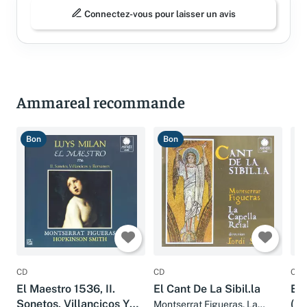
Connectez-vous pour laisser un avis
Ammareal recommande
Bon
Bon
B
CD
CD
CD
El Maestro 1536, II.
El Cant De La Sibil.la
El 