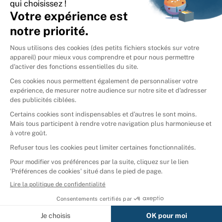
International
🇪🇸
Espagne
🇩🇪
Allemagne
🇮🇹
Italie
Donner vos livres
Ammareal © 2026
Afficher tous les résultats