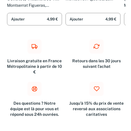
Sonetos, Villancicos Y
(Ma
Montserrat Figueras, La
Capella Reial de Catalunya
Romances
14
Montserrat Figueras,
Mon
et Jordi Savall
Hopkinson Smith et Luis De
Cap
Milán
et J
Ajouter
4,99 €
Ajouter
4,99 €
A
Livraison gratuite en France
Retours dans les 30 jours
Métropolitaine à partir de 10
suivant l'achat
€
Des questions ? Notre
Jusqu'à 15% du prix de vente
équipe est là pour vous et
reversé aux associations
répond sous 24h ouvrées.
caritatives