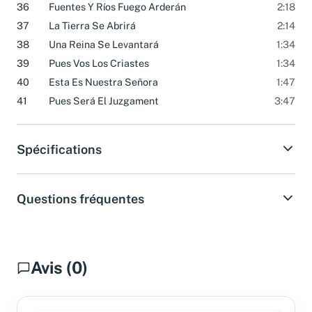
36
Fuentes Y Ríos Fuego Arderán
2:18
37
La Tierra Se Abrirá
2:14
38
Una Reina Se Levantará
1:34
39
Pues Vos Los Criastes
1:34
40
Esta Es Nuestra Señora
1:47
41
Pues Será El Juzgament
3:47
Spécifications
Questions fréquentes
Avis (0)