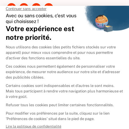
International
🇪🇸
Espagne
🇩🇪
Allemagne
🇮🇹
Italie
Donner vos livres