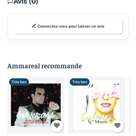
Avis (0)
Connectez-vous pour laisser un avis
Ammareal recommande
Très bon
Très bon
T