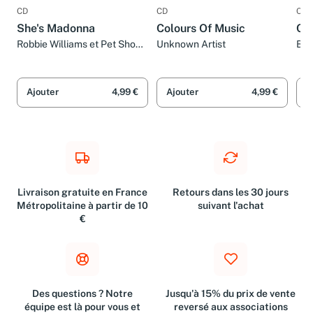
CD
CD
CD
She's Madonna
Colours Of Music
Col
Robbie Williams et Pet Shop
Unknown Artist
Bin
Boys
Ajouter
4,99 €
Ajouter
4,99 €
A
Livraison gratuite en France
Retours dans les 30 jours
Métropolitaine à partir de 10
suivant l'achat
€
Des questions ? Notre
Jusqu'à 15% du prix de vente
équipe est là pour vous et
reversé aux associations