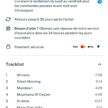
Livraison le lendemain du lundi au vendredi pour
les commandes passées avant midi avec
Chronopost.
Retours jusqu'à 30 jours après l'achat
Besoin d'aide ?
Obtenez une réponse de notre service
d'assistance dans les 24 heures pendant les jours
ouvrables.
Paiement sécurisé
Tracklist
1
Nirvana
7:08
2
Silent Morning
5:14
3
Mandala I
4:29
4
Mountains Of Ceylon
4:49
5
Krishna
6:47
6
Moon Over India
5:11