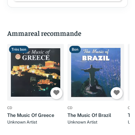
Ammareal recommande
Très bon
Bon
B
CD
CD
CD
The Music Of Greece
The Music Of Brazil
Th
Unknown Artist
Unknown Artist
Unk