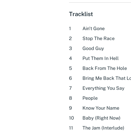
Tracklist
1
Ain't Gone
2
Stop The Race
3
Good Guy
4
Put Them In Hell
5
Back From The Hole
6
Bring Me Back That L
7
Everything You Say
8
People
9
Know Your Name
10
Baby (Right Now)
11
The Jam (Interlude)