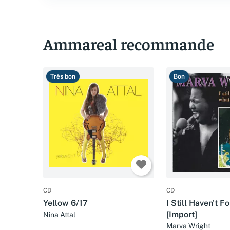
Ammareal recommande
Très bon
Bon
CD
CD
Yellow 6/17
I Still Haven't 
[Import]
Nina Attal
Marva Wright