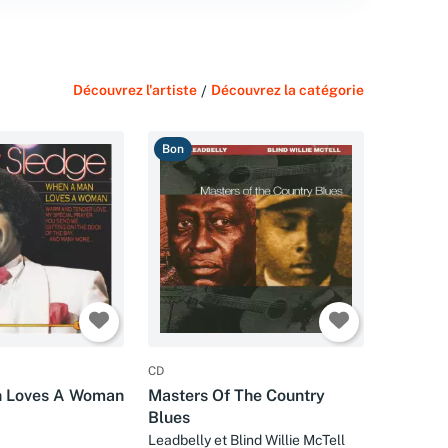
Découvrez l'artiste
/
Découvrez la catégorie
Bon
CD
 Loves A Woman
Masters Of The Country
Blues
Leadbelly et Blind Willie McTell