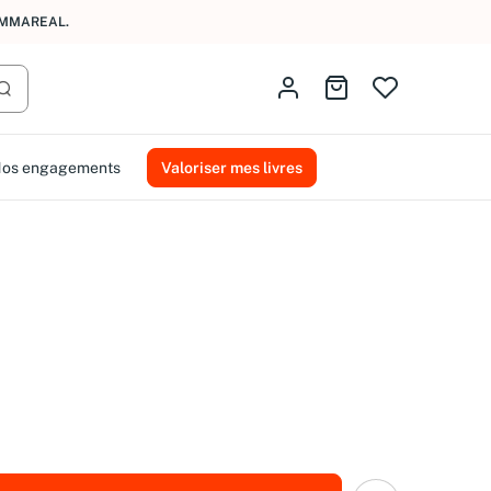
AMMAREAL.
Identifiez-vous
Aller au panier
Lancer la recherche
os engagements
Valoriser mes livres