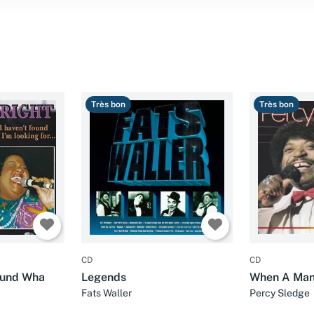
Très bon
Très bon
CD
CD
Found Wha
Legends
When A Man
Fats Waller
Percy Sledge