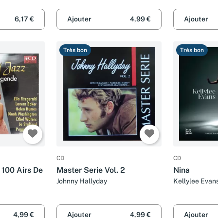
6,17 €
Ajouter
4,99 €
Ajouter
Très bon
Très bon
CD
CD
 100 Airs De
Master Serie Vol. 2
Nina
Johnny Hallyday
Kellylee Evan
4,99 €
Ajouter
4,99 €
Ajouter