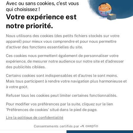
International
🇪🇸
Espagne
🇩🇪
Allemagne
🇮🇹
Italie
Donner vos livres
Ammareal © 2026