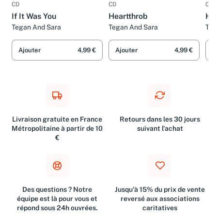
CD
CD
CD
If It Was You
Heartthrob
Hey
Tegan And Sara
Tegan And Sara
Teg
Ajouter
4,99 €
Ajouter
4,99 €
A
Livraison gratuite en France
Retours dans les 30 jours
Métropolitaine à partir de 10
suivant l'achat
€
Des questions ? Notre
Jusqu'à 15% du prix de vente
équipe est là pour vous et
reversé aux associations
répond sous 24h ouvrées.
caritatives