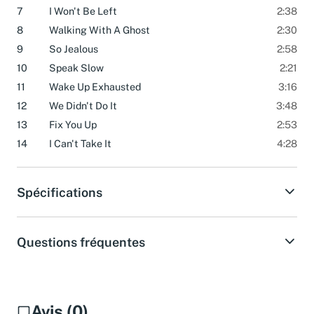
7
I Won't Be Left
2:38
8
Walking With A Ghost
2:30
9
So Jealous
2:58
10
Speak Slow
2:21
11
Wake Up Exhausted
3:16
12
We Didn't Do It
3:48
13
Fix You Up
2:53
14
I Can't Take It
4:28
Spécifications
Questions fréquentes
Avis (0)