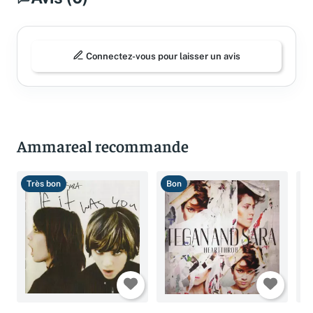
Connectez-vous pour laisser un avis
Ammareal recommande
Très bon
Bon
T