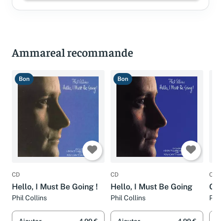
Ammareal recommande
Bon
Bon
T
CD
CD
CD
Hello, I Must Be Going !
Hello, I Must Be Going
Go
Phil Collins
Phil Collins
Phil