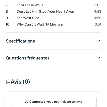
7
Thru These Walls
5:02
8
Don't Let Him Steal Your Heart Away
4:43
9
The West Side
4:59
10
Why Can't It Wait 'til Morning
3:01
Spécifications
Questions fréquentes
Avis (0)
Connectez-vous pour laisser un avis