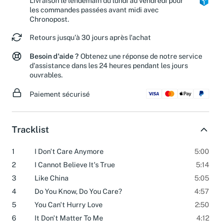
Livraison le lendemain du lundi au vendredi pour
les commandes passées avant midi avec
Chronopost.
Retours jusqu'à 30 jours après l'achat
Besoin d'aide ?
Obtenez une réponse de notre service
d'assistance dans les 24 heures pendant les jours
ouvrables.
Paiement sécurisé
Tracklist
1
I Don't Care Anymore
5:00
2
I Cannot Believe It's True
5:14
3
Like China
5:05
4
Do You Know, Do You Care?
4:57
5
You Can't Hurry Love
2:50
6
It Don't Matter To Me
4:12