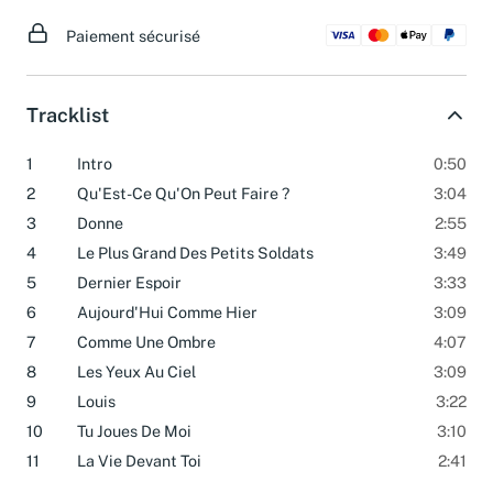
ouvrables.
Paiement sécurisé
Tracklist
1
Intro
0:50
2
Qu'Est-Ce Qu'On Peut Faire ?
3:04
3
Donne
2:55
4
Le Plus Grand Des Petits Soldats
3:49
5
Dernier Espoir
3:33
6
Aujourd'Hui Comme Hier
3:09
7
Comme Une Ombre
4:07
8
Les Yeux Au Ciel
3:09
9
Louis
3:22
10
Tu Joues De Moi
3:10
11
La Vie Devant Toi
2:41