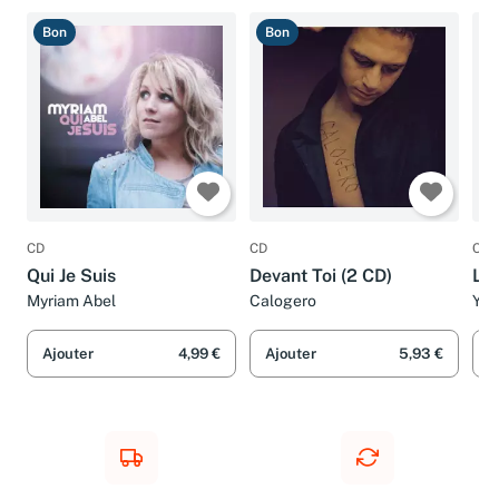
Bon
Bon
B
CD
CD
CD
Qui Je Suis
Devant Toi (2 CD)
La 
Myriam Abel
Calogero
Yvo
Ajouter
4,99 €
Ajouter
5,93 €
A